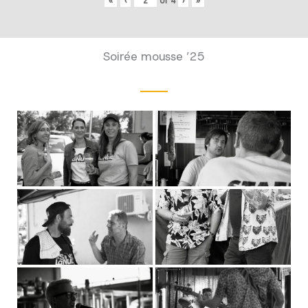
«
‹
of
4
›
»
Soirée mousse ’25