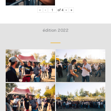
«
‹
of
4
›
»
édition 2022