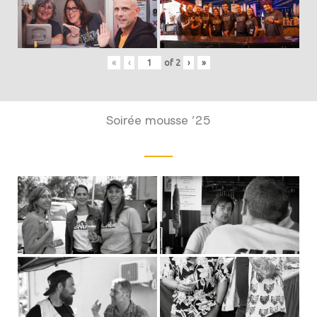
«
‹
of
2
›
»
Soirée mousse ’25