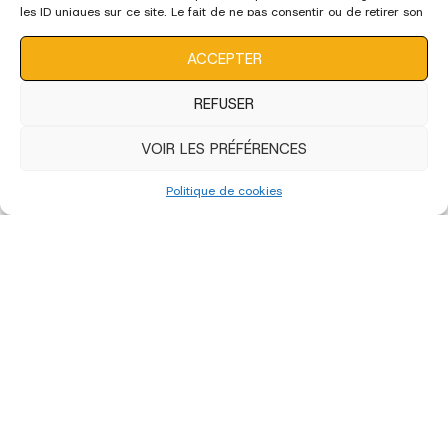
les ID uniques sur ce site. Le fait de ne pas consentir ou de retirer son
consentement peut avoir un effet négatif sur certaines
caractéristiques et fonctions.
ACCEPTER
REFUSER
VOIR LES PRÉFÉRENCES
Politique de cookies
«
‹
of
4
›
»
édition 2022