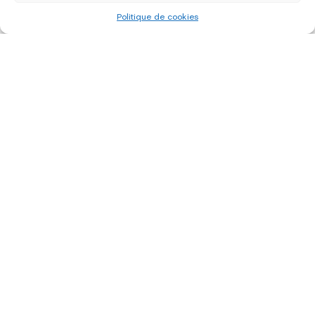
Politique de cookies
«
‹
of
4
›
»
édition 2022