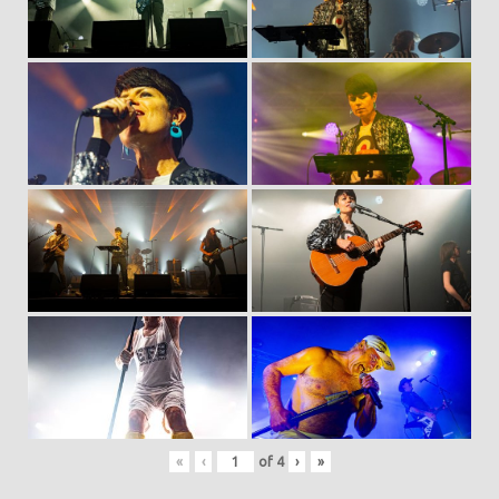
«
‹
of
4
›
»