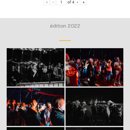
«
‹
of
4
›
»
édition 2022