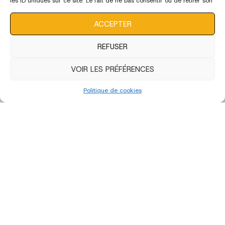
les ID uniques sur ce site. Le fait de ne pas consentir ou de retirer son
consentement peut avoir un effet négatif sur certaines
caractéristiques et fonctions.
ACCEPTER
REFUSER
VOIR LES PRÉFÉRENCES
Politique de cookies