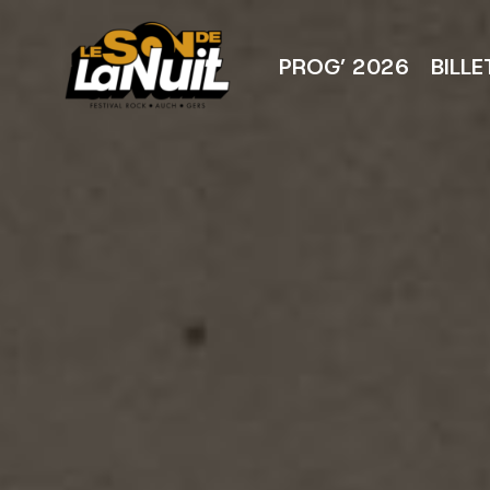
Aller
au
contenu
PROG’ 2026
BILLE