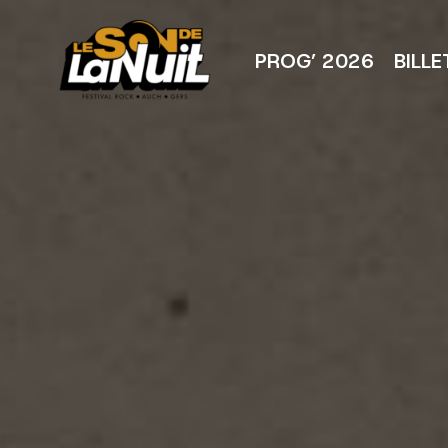
Aller
au
contenu
PROG’ 2026
BILLE