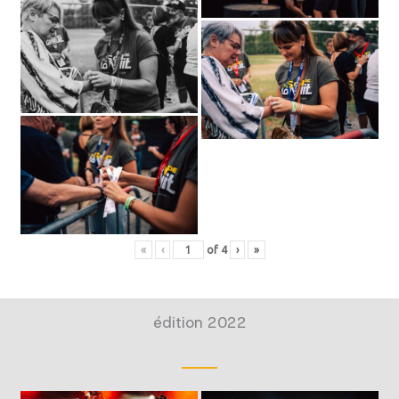
«
‹
of
4
›
»
édition 2022