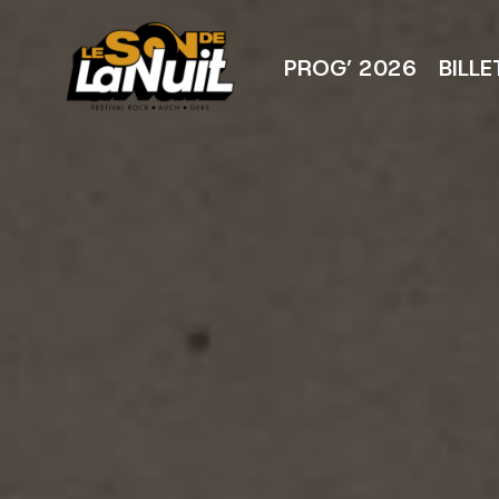
Aller
au
contenu
PROG’ 2026
BILLE