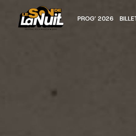
Aller
au
contenu
PROG’ 2026
BILLE