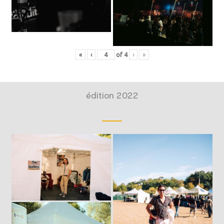
«
‹
of
4
›
»
édition 2022