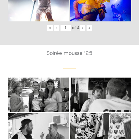
«
‹
of
4
›
»
Soirée mousse ’25