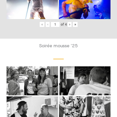
«
‹
of
4
›
»
Soirée mousse ’25