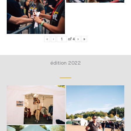
«
‹
of
4
›
»
édition 2022