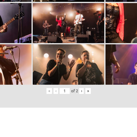
«
‹
of
2
›
»