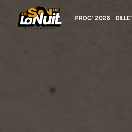
Aller
au
contenu
PROG’ 2026
BILLE