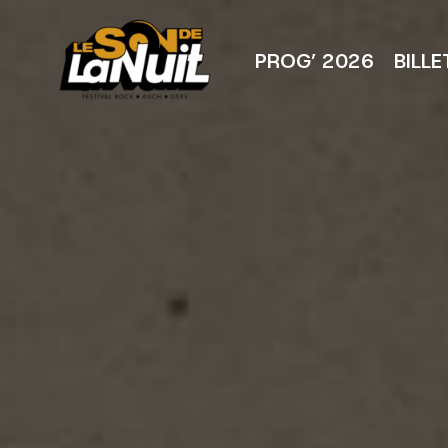
Aller
au
contenu
PROG’ 2026
BILLE