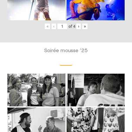
«
‹
of
4
›
»
Soirée mousse ’25