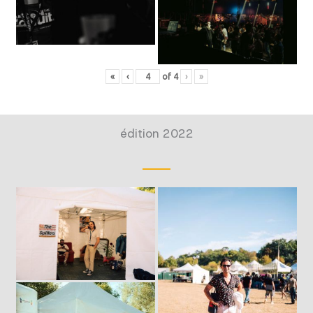
«
‹
of
4
›
»
édition 2022