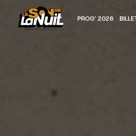
Aller
au
contenu
PROG’ 2026
BILLE