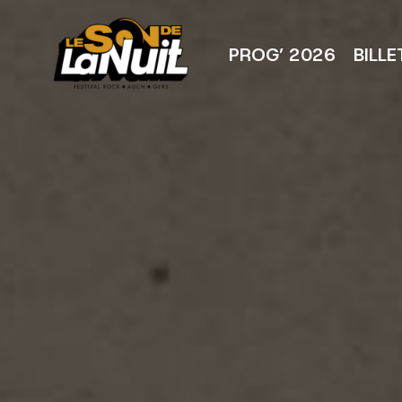
Aller
au
contenu
PROG’ 2026
BILLE