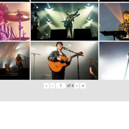
«
‹
of
4
›
»