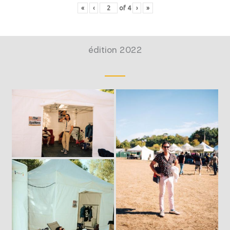
«
‹
of
4
›
»
édition 2022