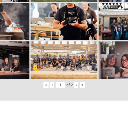
«
‹
of
2
›
»