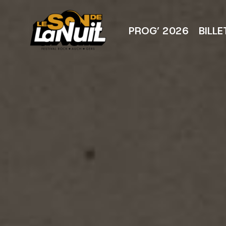
Aller
au
contenu
PROG’ 2026
BILLE