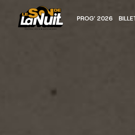
Aller
au
contenu
PROG’ 2026
BILLE