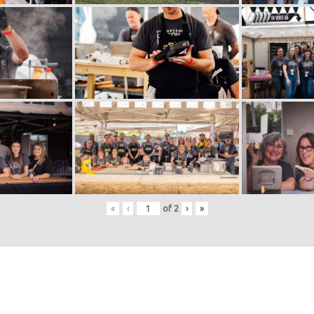
«
‹
of
2
›
»