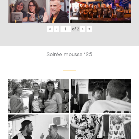
«
‹
of
2
›
»
Soirée mousse ’25