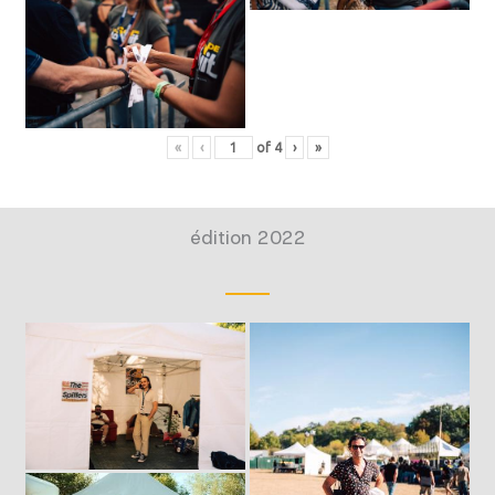
«
‹
of
4
›
»
édition 2022