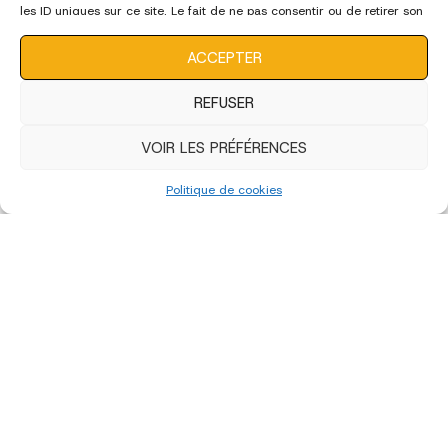
les ID uniques sur ce site. Le fait de ne pas consentir ou de retirer son
consentement peut avoir un effet négatif sur certaines
caractéristiques et fonctions.
ACCEPTER
REFUSER
VOIR LES PRÉFÉRENCES
«
‹
of
4
›
»
Politique de cookies
édition 2022