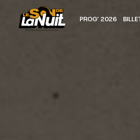
Aller
au
contenu
PROG’ 2026
BILLE