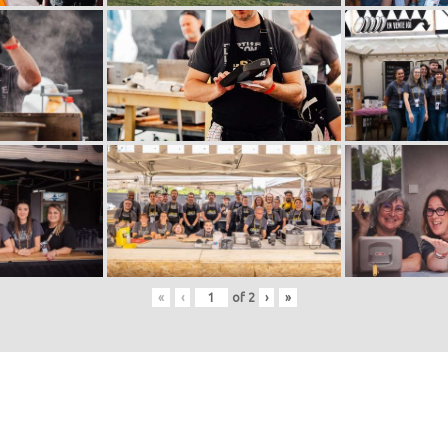
«
‹
of
2
›
»