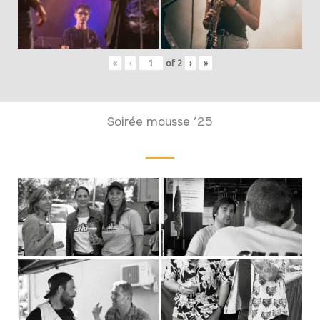
«
‹
of
2
›
»
Soirée mousse ’25