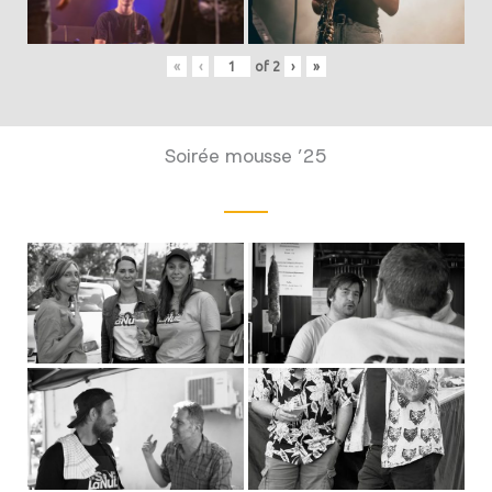
«
‹
of
2
›
»
Soirée mousse ’25