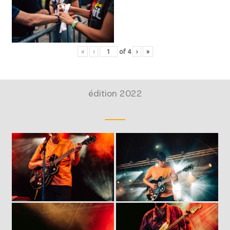
«
‹
of
4
›
»
édition 2022