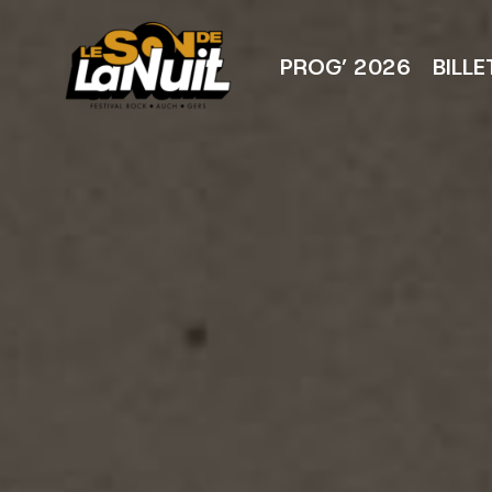
Aller
au
contenu
PROG’ 2026
BILLE