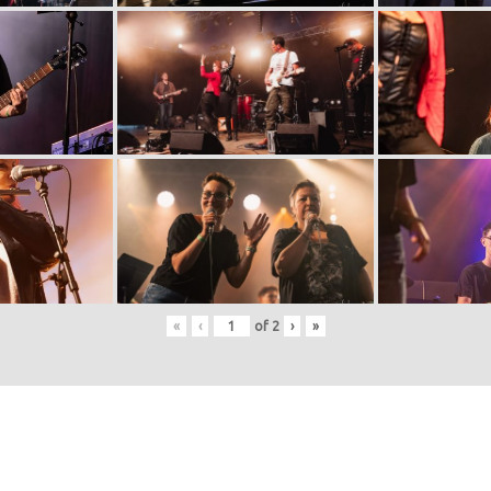
«
‹
of
2
›
»