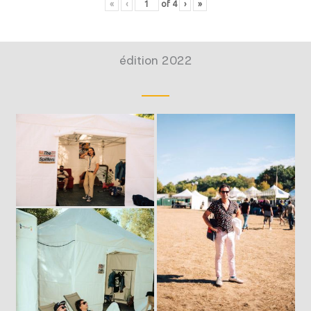
«
‹
of
4
›
»
édition 2022