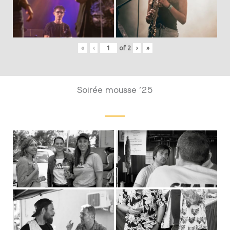
«
‹
of
2
›
»
Soirée mousse ’25