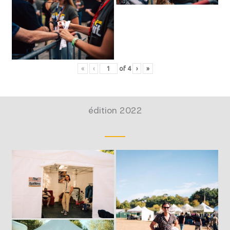
«
‹
of
4
›
»
édition 2022