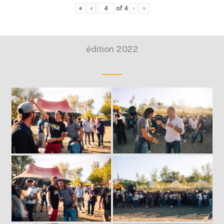
«
‹
of
4
›
»
édition 2022