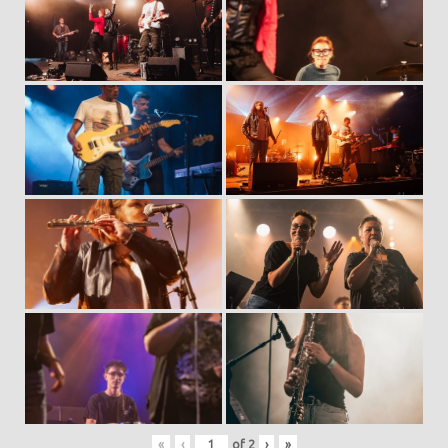
«
‹
of
2
›
»