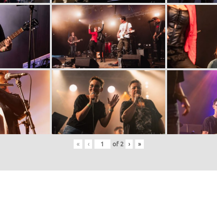
«
‹
of
2
›
»