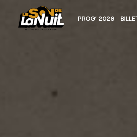
Aller
au
contenu
PROG’ 2026
BILLE