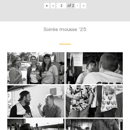
«
‹
of
2
›
»
Soirée mousse ’25