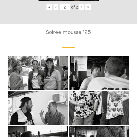
«
‹
of
2
›
»
Soirée mousse ’25