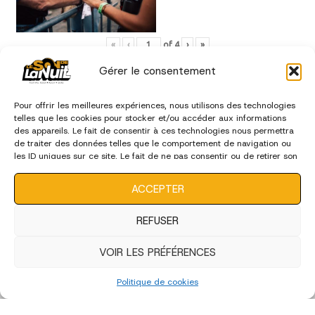
«
‹
of
4
›
»
Gérer le consentement
édition 2022
Pour offrir les meilleures expériences, nous utilisons des technologies
telles que les cookies pour stocker et/ou accéder aux informations
des appareils. Le fait de consentir à ces technologies nous permettra
de traiter des données telles que le comportement de navigation ou
les ID uniques sur ce site. Le fait de ne pas consentir ou de retirer son
consentement peut avoir un effet négatif sur certaines
caractéristiques et fonctions.
ACCEPTER
REFUSER
VOIR LES PRÉFÉRENCES
Politique de cookies