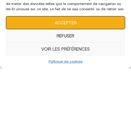
de traiter des données telles que le comportement de navigation ou
les ID uniques sur ce site. Le fait de ne pas consentir ou de retirer son
consentement peut avoir un effet négatif sur certaines
caractéristiques et fonctions.
ACCEPTER
REFUSER
VOIR LES PRÉFÉRENCES
«
‹
of
4
›
»
Politique de cookies
édition 2022