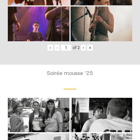
«
‹
of
2
›
»
Soirée mousse ’25