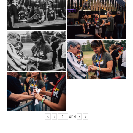
«
‹
of
4
›
»