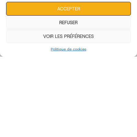
consentement peut avoir un effet négatif sur certaines
caractéristiques et fonctions.
ACCEPTER
REFUSER
VOIR LES PRÉFÉRENCES
Politique de cookies