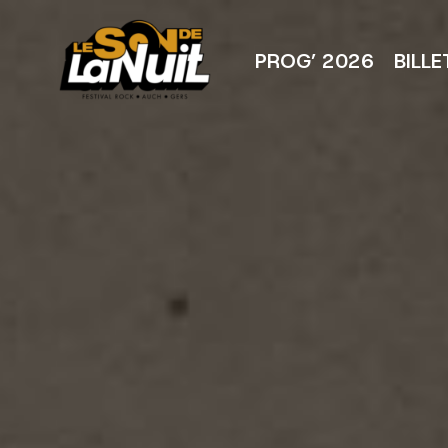
Aller
au
contenu
PROG’ 2026
BILLE