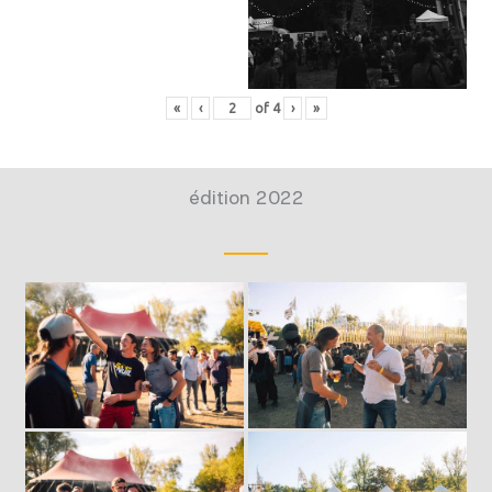
«
‹
of
4
›
»
édition 2022