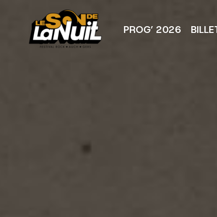
Aller
au
contenu
PROG’ 2026
BILLE