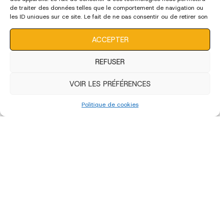
de traiter des données telles que le comportement de navigation ou
les ID uniques sur ce site. Le fait de ne pas consentir ou de retirer son
consentement peut avoir un effet négatif sur certaines
caractéristiques et fonctions.
ACCEPTER
REFUSER
VOIR LES PRÉFÉRENCES
Politique de cookies
«
‹
of
4
›
»
édition 2022