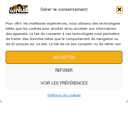
Gérer le consentement
Pour offrir les meilleures expériences, nous utilisons des technologies
telles que les cookies pour stocker et/ou accéder aux informations
des appareils. Le fait de consentir à ces technologies nous permettra
de traiter des données telles que le comportement de navigation ou
les ID uniques sur ce site. Le fait de ne pas consentir ou de retirer son
consentement peut avoir un effet négatif sur certaines
caractéristiques et fonctions.
ACCEPTER
REFUSER
«
‹
of
4
›
»
VOIR LES PRÉFÉRENCES
édition 2022
Politique de cookies