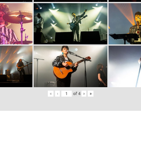
«
‹
of
4
›
»