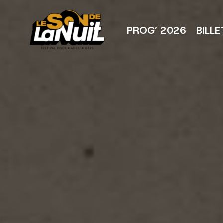
Aller
au
contenu
PROG’ 2026
BILLE