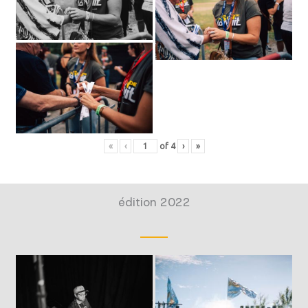
«
‹
of
4
›
»
édition 2022