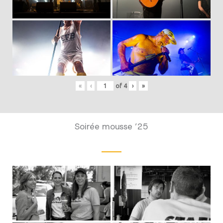
«
‹
of
4
›
»
Soirée mousse ’25