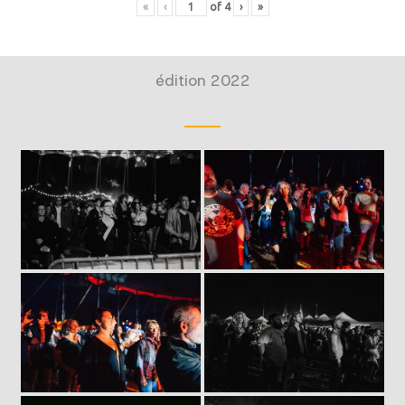
«
‹
of
4
›
»
édition 2022