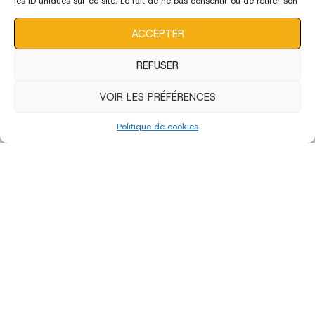
les ID uniques sur ce site. Le fait de ne pas consentir ou de retirer son
consentement peut avoir un effet négatif sur certaines
caractéristiques et fonctions.
ACCEPTER
REFUSER
VOIR LES PRÉFÉRENCES
Politique de cookies