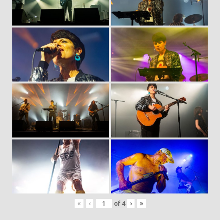
«
‹
of
4
›
»