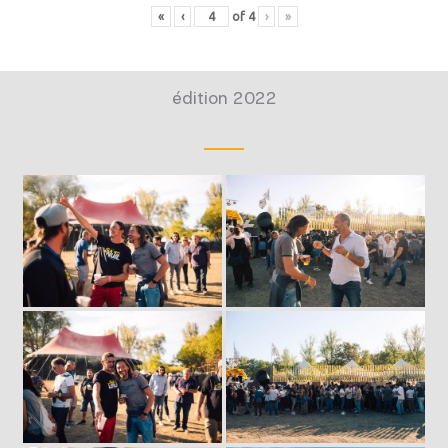
«
‹
of
4
›
»
édition 2022