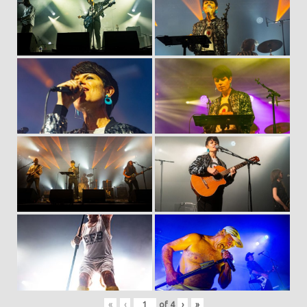
«
‹
of
4
›
»