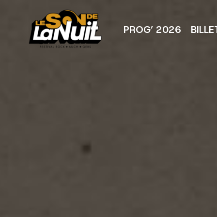
Aller
au
contenu
PROG’ 2026
BILLE