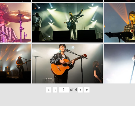
«
‹
of
4
›
»