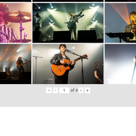
«
‹
of
4
›
»