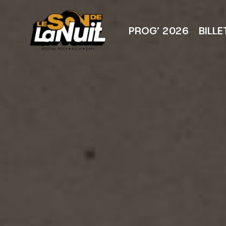
Aller
au
contenu
PROG’ 2026
BILLE