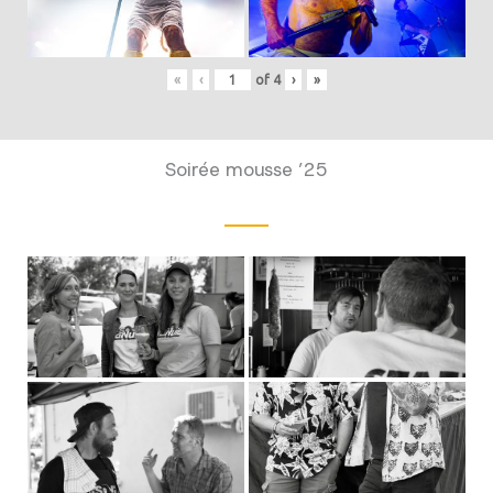
«
‹
of
4
›
»
Soirée mousse ’25