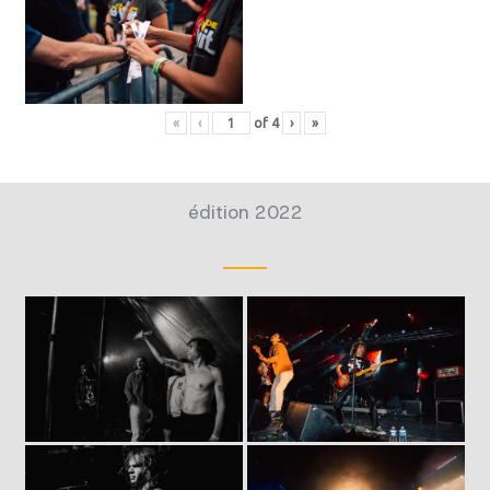
«
‹
of
4
›
»
édition 2022