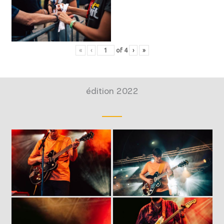
«
‹
of
4
›
»
édition 2022