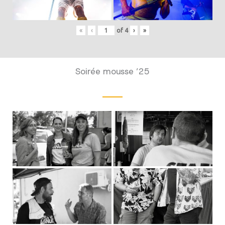
«
‹
of
4
›
»
Soirée mousse ’25