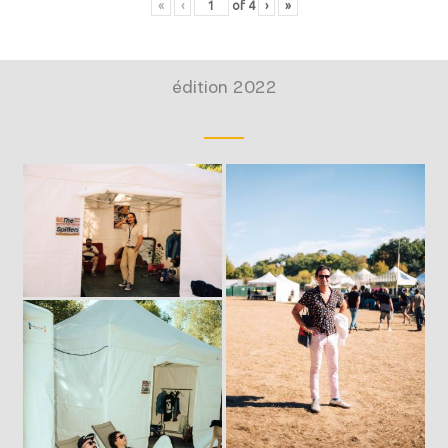
«
‹
of
4
›
»
édition 2022