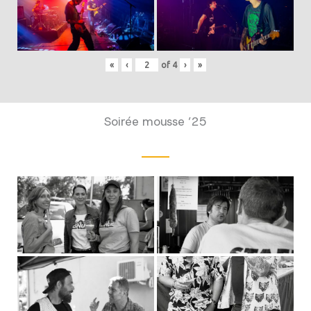
«
‹
of
4
›
»
Soirée mousse ’25