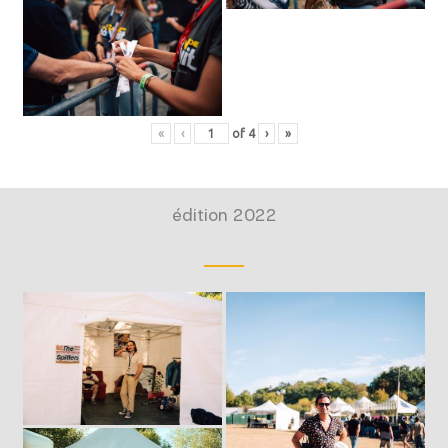
«
‹
of
4
›
»
édition 2022