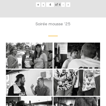
«
‹
of
4
›
»
Soirée mousse ’25